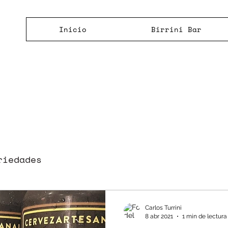
Inicio
Birrini Bar
riedades
Carlos Turrini
8 abr 2021
1 min de lectura