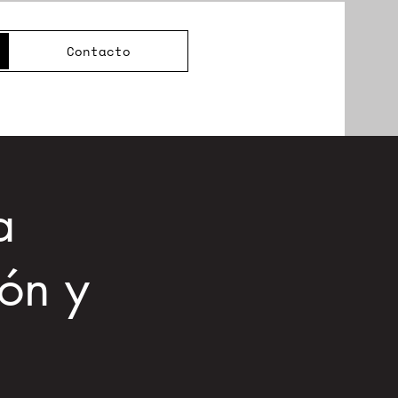
Contacto
a
ión y