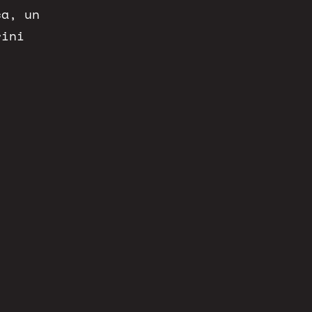
ca, un
rini