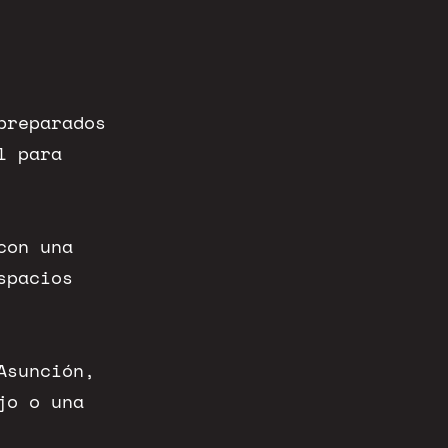
preparados
l para
con una
spacios
Asunción,
jo o una