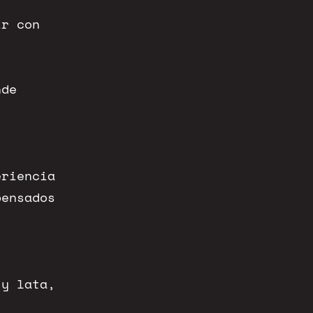
ir con
nde
eriencia
pensados
 y lata,