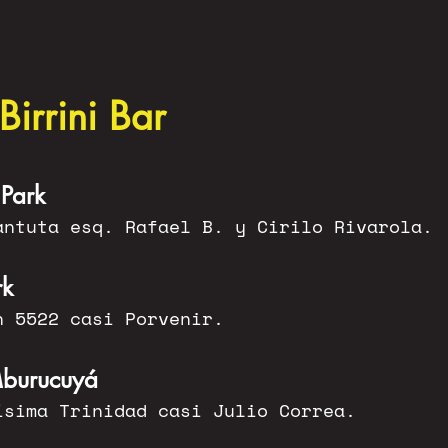
Birrini Bar
 Park
antuta esq. Rafael B. y Cirilo Rivarola.
rk
n 5522 casi Porvenir.
 Mburucuyá
ísima Trinidad casi Julio Correa.