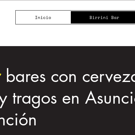
Inicio
Birrini Bar
r
bares con cervez
 y tragos en Asunc
nción