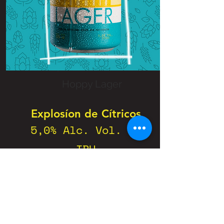
Hoppy Lager
Explosíon de Cítricos
5,0% Alc. Vol. 25
IBU
Si te gustan las
lagers pero querés dar
un paso más allá,
nuestra Hoppy Lager es