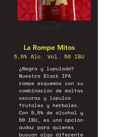
Black IPA
La Rompe Mitos
5,5% Alc. Vol. 50 IBU
¿Negra y lupulada?
Nuestra Black IPA
rompe esquemas con su
combinación de maltas
oscuras y lúpulos
frutales y herbales.
Con 5,5% de alcohol y
50 IBU, es una opción
audaz para quienes
buscan algo diferente